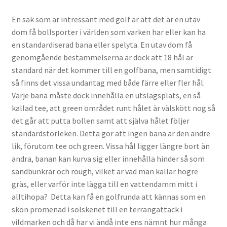
En sak som är intressant med golf är att det är en utav
dom få bollsporter i världen som varken har eller kan ha
en standardiserad bana eller spelyta. En utav dom få
genomgående bestämmelserna är dock att 18 hål är
standard när det kommer till en golfbana, men samtidigt
så finns det vissa undantag med både färre eller fler hål.
Varje bana måste dock innehålla en utslagsplats, en så
kallad tee, att green området runt hålet är välskött nog så
det går att putta bollen samt att själva hålet följer
standardstorleken. Detta gör att ingen bana är den andre
lik, förutom tee och green. Vissa hål ligger längre bort än
andra, banan kan kurva sig eller innehålla hinder så som
sandbunkrar och rough, vilket är vad man kallar högre
gräs, eller varför inte lägga till en vattendamm mitt i
alltihopa? Detta kan få en golfrunda att kännas som en
skön promenad i solskenet till en terrängattack i
vildmarken och då har vi ändå inte ens nämnt hur många