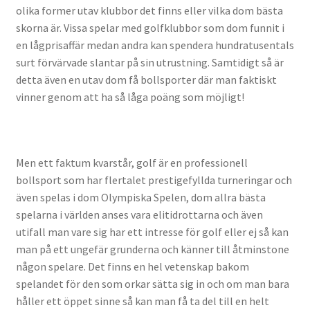
olika former utav klubbor det finns eller vilka dom bästa
skorna är. Vissa spelar med golfklubbor som dom funnit i
en lågprisaffär medan andra kan spendera hundratusentals
surt förvärvade slantar på sin utrustning. Samtidigt så är
detta även en utav dom få bollsporter där man faktiskt
vinner genom att ha så låga poäng som möjligt!
Men ett faktum kvarstår, golf är en professionell
bollsport som har flertalet prestigefyllda turneringar och
även spelas i dom Olympiska Spelen, dom allra bästa
spelarna i världen anses vara elitidrottarna och även
utifall man vare sig har ett intresse för golf eller ej så kan
man på ett ungefär grunderna och känner till åtminstone
någon spelare. Det finns en hel vetenskap bakom
spelandet för den som orkar sätta sig in och om man bara
håller ett öppet sinne så kan man få ta del till en helt