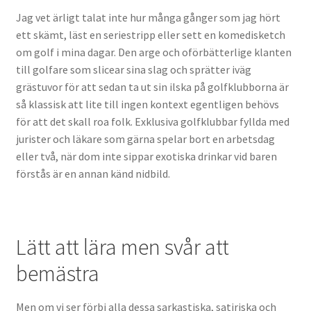
Sundbyholm –En vacker oas i Eskilstuna
Jag vet ärligt talat inte hur många gånger som jag hört
ett skämt, läst en seriestripp eller sett en komedisketch
om golf i mina dagar. Den arge och oförbätterlige klanten
till golfare som slicear sina slag och sprätter iväg
grästuvor för att sedan ta ut sin ilska på golfklubborna är
så klassisk att lite till ingen kontext egentligen behövs
för att det skall roa folk. Exklusiva golfklubbar fyllda med
jurister och läkare som gärna spelar bort en arbetsdag
eller två, när dom inte sippar exotiska drinkar vid baren
förstås är en annan känd nidbild.
Lätt att lära men svår att
bemästra
Men om vi ser förbi alla dessa sarkastiska, satiriska och